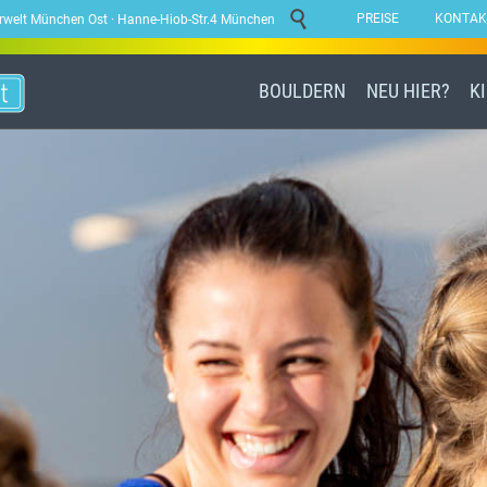

PREISE
KONTAK
lderwelt München Ost · Hanne-Hiob-Str.4 München
BOULDERN
NEU HIER?
K