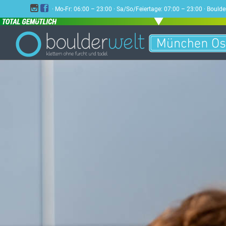


· Mo-Fr: 06:00 – 23:00 · Sa/So/Feiertage: 07:00 – 23:00 · Bou