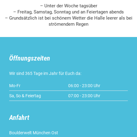
– Unter der Woche tagsüber
– Freitag, Samstag, Sonntag und an Feiertagen abends
– Grundsätzlich ist bei schönem Wetter die Halle leerer als bei
strömendem Regen
Öffnungszeiten
Wir sind 365 Tage im Jahr für Euch da:
Mo-Fr
06:00 - 23:00 Uhr
Sa, So & Feiertag
07:00 - 23:00 Uhr
Anfahrt
Boulderwelt München Ost