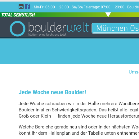


· Mo-Fr: 06:00 – 23:00 · Sa/So/Feiertage: 07:00 – 23:00 · Bou
Umsc
Jede Woche neue Boulder!
Jede Woche schrauben wir in der Halle mehrere Wandbere
Boulder in allen Schwierigkeitsgraden. Das heißt alle- egal
Groß oder Klein – finden jede Woche neue Herausforderun
Welche Bereiche gerade neu sind oder in der nächsten Wo
könnt Ihr dem Hallenplan und der Tabelle unten entnehme