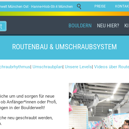

PREISE
KONTAK
lderwelt München Ost · Hanne-Hiob-Str.4 München
BOULDERN
NEU HIER?
K
ROUTENBAU & UMSCHRAUBSYSTEM
hraubrhythmus
|
Umschraubplan
|
Unsere Levels
|
Videos über Rout
iche um und sorgen für neue
 ob Anfänger*innen oder Profi,
gen in der Boulderwelt!
che neu geschraubt werden,
n.