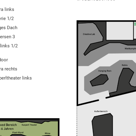
a links
rie 1/2
ges Dach
ersen 3
 links 1/2
door
ra rechts
erltheater links