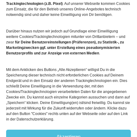
Trackingtechnologien (z.B. Pixel)
. Auf unserer Webseite kommen Cookies
zum Einsatz, die für den Betrieb unseres Online-Angebotes technisch
notwendig sind und daher keine Einwilligung von Dir benötigen.
Darüber hinaus nutzen wir jedoch auf Grundlage einer Einwilligung
Mehr über die Boulderwelt
weitere Cookies/Trackingtechnologien mitunter von Drittanbietern – und
zwar
für Deine Benutzereinstellungen (Präferenzen), zu Statistik-, zu
Marketingzwecken ggf. unter Erstellung eines pseudonymisierten

Unsere Hallen im Überblick
Benutzerprofils und zur Anzeige von externen Medien
.
Mit dem Anklicken des Buttons „Alle Akzeptieren“ willigst Du in die
Speicherung dieser technisch nicht erforderlichen Cookies auf Deinem
Endgerät und in den Einsatz der anderen Trackingtechnologien ein. Dies
schließt Deine Einwilligung in die Verwendung der, mit den
Cookies/Trackingtechnologien verarbeiteten Daten für die angegebenen
Zwecke ein. Du kannst auch einzelne Kategorien aussuchen und dann auf
„Speichern“ klicken. Deine Einwilligung(en) ist/sind freiwillig. Du kannst sie
jederzeit mit Wirkung für die Zukunft widerrufen oder ändern. Klicke dazu
auf den Button "Cookies" rechts unten auf der Webseite oder auf den Link
© 2026
Boulderwelt
in der Datenschutzerklärung.
Benutzungsordnung
Datenschutzerklärung
Widerrufsbelehrung
Akzeptieren