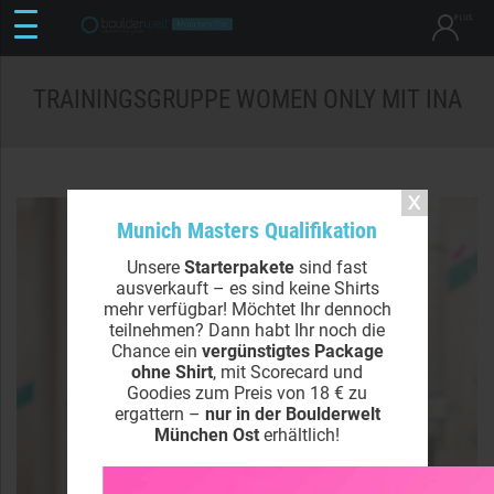
TRAININGSGRUPPE WOMEN ONLY MIT INA
Munich Masters Qualifikation
Unsere
Starterpakete
sind fast
ausverkauft – es sind keine Shirts
mehr verfügbar! Möchtet Ihr dennoch
teilnehmen? Dann habt Ihr noch die
Chance ein
vergünstigtes Package
ohne Shirt
, mit Scorecard und
Goodies zum Preis von 18 € zu
ergattern –
nur in der Boulderwelt
München Ost
erhältlich!