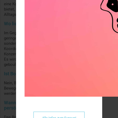
eine Kombination aus körperlicher und geistiger Anstrengung
bietet, sondern auch perfekt ist, um Freunde zu treffen und den
Alltagsstress hinter sich zu lassen.
Wo liegt der Unterschied zu „anderen Sportarten“?
Im Gegensatz zu anderen Sportarten, hat Bouldern eine sehr
geringe Einstiegshürde und fördert nicht nur die Muskelkraft,
sondern stärkt auch das Körpergefühl, die
Koordinationsfähigkeit, den Gleichgewichtssinn und die
Konzentration. Außerdem ist Bouldern ein sehr sozialer Sport.
Es wird nie gegeneinander, sondern immer miteinander
gebouldert.
Ist Bouldern nur was für sportliche Leute?
Nein, Bouldern ist für alle, die Spaß daran haben
Bewegungsrätsel zu lösen und Teil einer tollen Community zu
werden. Dabei ist es ganz egal, wie fit man ist.
Wann und wie hast Du das Bouldern für Dich
persönlich entdeckt?
Das Bouldern habe ich 2014 in der ersten Boulderwelt
Alle Infos zum Funcup!