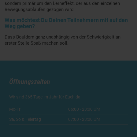
sondern primär um den Lerneffekt, der aus den einzelnen
Bewegungsabläufen gezogen wird.
Was möchtest Du Deinen Teilnehmern mit auf den
Weg geben?
Dass Bouldern ganz unabhängig von der Schwierigkeit an
erster Stelle Spaß machen soll.
Öffnungszeiten
Wir sind 365 Tage im Jahr für Euch da:
Mo-Fr
06:00 - 23:00 Uhr
Sa, So & Feiertag
07:00 - 23:00 Uhr