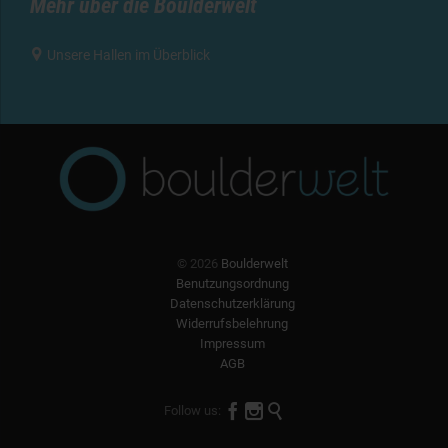
Mehr über die Boulderwelt

Unsere Hallen im Überblick
© 2026
Boulderwelt
Benutzungsordnung
Datenschutzerklärung
Widerrufsbelehrung
Impressum
AGB



Follow us: