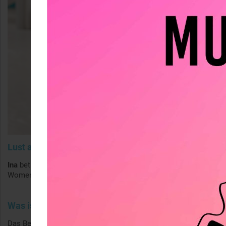
Lust auf eine Trainingsgruppe mit Ina?
Ina
betreut bei uns in der Boulderwelt die Trainingsgruppe
Women Only und freut sich über Deinen Besuch.
Was ist für Dich, Ina, das Besondere am Bouldern?
Das Besondere am Bouldern ist für mich, dass es nicht nur