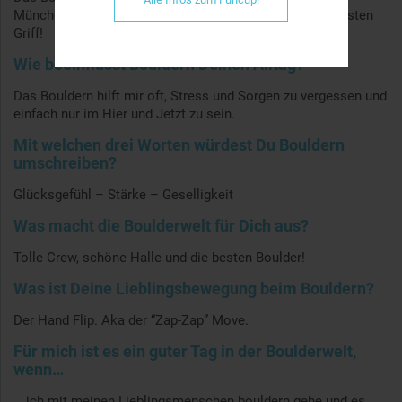
München Ost für mich entdeckt. Es war Liebe auf den ersten
Griff!
Wie beeinflusst Bouldern Deinen Alltag?
Das Bouldern hilft mir oft, Stress und Sorgen zu vergessen und
einfach nur im Hier und Jetzt zu sein.
Mit welchen drei Worten würdest Du Bouldern
umschreiben?
Glücksgefühl – Stärke – Geselligkeit
Was macht die Boulderwelt für Dich aus?
Tolle Crew, schöne Halle und die besten Boulder!
Was ist Deine Lieblingsbewegung beim Bouldern?
Der Hand Flip. Aka der “Zap-Zap” Move.
Für mich ist es ein guter Tag in der Boulderwelt,
wenn…
… ich mit meinen Lieblingsmenschen bouldern gehe und es