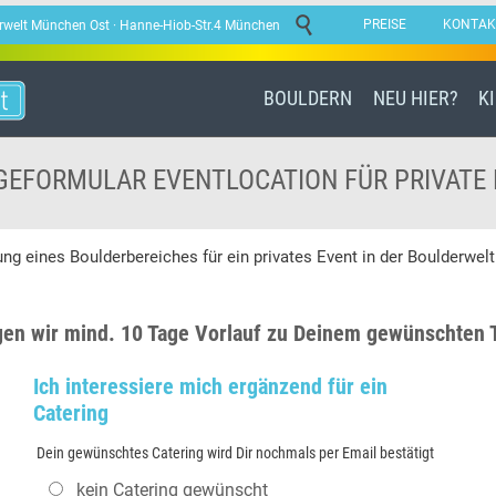

PREISE
KONTAK
lderwelt München Ost · Hanne-Hiob-Str.4 München
BOULDERN
NEU HIER?
K
EFORMULAR EVENTLOCATION FÜR PRIVATE
ng eines Boulderbereiches für ein privates Event in der Boulderwelt
gen wir mind. 10 Tage Vorlauf zu Deinem gewünschten 
Ich interessiere mich ergänzend für ein
Catering
Dein gewünschtes Catering wird Dir nochmals per Email bestätigt
kein Catering gewünscht