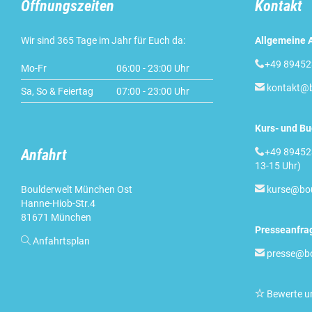
Öffnungszeiten
Kontakt
Wir sind 365 Tage im Jahr für Euch da:
Allgemeine A

+49 8945
Mo-Fr
06:00 - 23:00 Uhr

kontakt@b
Sa, So & Feiertag
07:00 - 23:00 Uhr
Kurs- und B

Anfahrt
+49 89452
13-15 Uhr)
Boulderwelt München Ost

kurse@bou
Hanne-Hiob-Str.4
81671 München
Presseanfra

Anfahrtsplan

presse@bo

Bewerte u