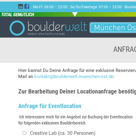


· Mo-Fr: 06:00 – 23:00 · Sa/So/Feiertage: 07:00 – 23:00 · Bou
ANFRAG
Hier kannst Du Deine Anfrage für eine exklusive Reservieru
Mail an
kontakt@boulderwelt-muenchen-ost.de
.
Zur Bearbeitung Deiner Locationanfrage benöti
Anfrage für Eventlocation
Ich interessiere mich für ein Angebot zur Buchung der Eventlocation
für folgenden exklusiven Boulderbereich
Creative Lab (ca. 30 Personen)