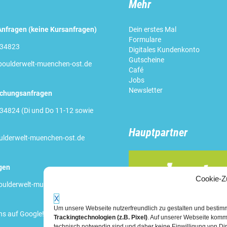
Mehr
nfragen (keine Kursanfragen)
Dein erstes Mal
Formulare
234823
Digitales Kundenkonto
Gutscheine
oulderwelt-muenchen-ost.de
Café
Jobs
Newsletter
uchungsanfragen
34824 (Di und Do 11-12 sowie
Hauptpartner
lderwelt-muenchen-ost.de
gen
Cookie-Z
ulderwelt-muenchen-ost.de
X
Um unsere Webseite nutzerfreundlich zu gestalten und besti
ns auf Google!
Trackingtechnologien (z.B. Pixel)
. Auf unserer Webseite komm
technisch notwendig sind und daher keine Einwilligung von Dir