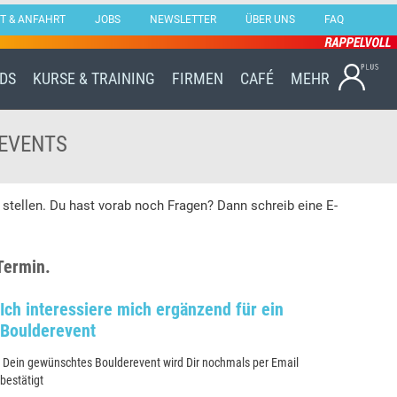
T & ANFAHRT
JOBS
NEWSLETTER
ÜBER UNS
FAQ
Skip
IDS
KURSE & TRAINING
FIRMEN
CAFÉ
MEHR
to
content
 EVENTS
 stellen. Du hast vorab noch Fragen? Dann schreib eine E-
Termin.
Ich interessiere mich ergänzend für ein
Boulderevent
Dein gewünschtes Boulderevent wird Dir nochmals per Email
bestätigt