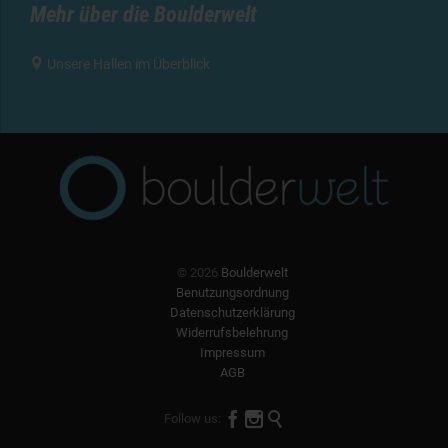
Mehr über die Boulderwelt

Unsere Hallen im Überblick
© 2026
Boulderwelt
Benutzungsordnung
Datenschutzerklärung
Widerrufsbelehrung
Impressum
AGB



Follow us: