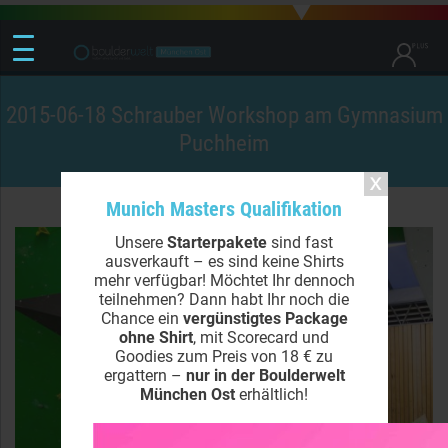
2015-06-18 Schrauber Workshop am Gymnasium
Puchheim
Munich Masters Qualifikation
Unsere
Starterpakete
sind fast
ausverkauft – es sind keine Shirts
mehr verfügbar! Möchtet Ihr dennoch
teilnehmen? Dann habt Ihr noch die
Chance ein
vergünstigtes Package
ohne Shirt
, mit Scorecard und
Goodies zum Preis von 18 € zu
ergattern –
nur in der Boulderwelt
München Ost
erhältlich!